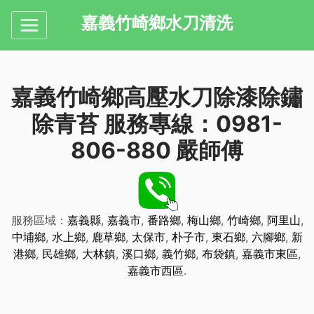
嘉義竹崎鄉水刀清洗
嘉義竹崎鄉高壓水刀除漆除鏽
除青苔 服務專線：0981-
806-880 嚴師傅
服務區域：
嘉義縣
,
嘉義市
,
番路鄉
,
梅山鄉
,
竹崎鄉
,
阿里山
,
中埔鄉
,
水上鄉
,
鹿草鄉
,
太保市
,
朴子市
,
東石鄉
,
六腳鄉
,
新
港鄉
,
民雄鄉
,
大林鎮
,
溪口鄉
,
義竹鄉
,
布袋鎮
,
嘉義市東區
,
嘉義市西區
.